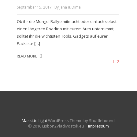
September 15, 2017
By Jana & Dima
Ob ihr die Mongol Rallye mitmacht oder einfach selbst
einen längeren Roadtrip mit eurem Auto unternimmt,
solltet ihr die wichtisten Tools, Gadgets auf eurer
Packliste […]
READ MORE
2
Maskitto Light
WordPress Theme by Shufflehound.
© 2016 Lisbon2Vladivostok.eu |
Impressum