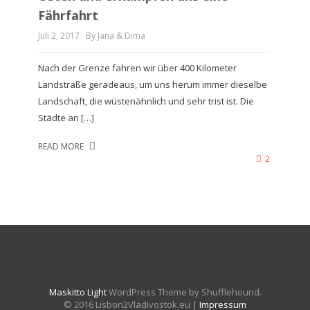
Fährfahrt
Juli 2, 2017
By Jana & Dima
Nach der Grenze fahren wir über 400 Kilometer
Landstraße geradeaus, um uns herum immer dieselbe
Landschaft, die wüstenähnlich und sehr trist ist. Die
Städte an […]
READ MORE
2
Maskitto Light
WordPress Theme by Shufflehound.
© 2016 Lisbon2Vladivostok.eu |
Impressum