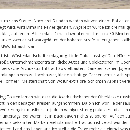
st mir das Steuer. Nach drei Stunden werden wir von einem Poliziste
elegt wird, wird Dima ins Revier gerufen. Angeblich wurde ich dreimal 
t klar, auf jedem Bild schläft Dima, obwohl er nur für circa 30 Minut
n unser zweites Schwarzgeld um der höheren Strafe zu entgehen. Will
MWs. Ist auch klar.
riste Wüstenlandschaft schlagartig. Little Dubai lässt grüßen: Häuse
 große Unternehmenszentralen, dicke Autos und Goldkettchen im Übe
e persische Architektur trifft auf Sowjetbauten. Daneben stehen Jugendst
mkuppeln versus Hochhäuser, kleine schattige Gassen versus achtsp
 die Formel 1 Meisterschaft vor, wofür extra drei Schichten Asphalt ve
ing Touren lernen wir, dass die Aserbaidschaner der Oberklasse russis
nicht in den besagten Kreisen aufgenommen. Da bin ich wohl leider rau
völkerung ist muslimisch, jedoch weniger streng praktizierend als i
 untertags leer waren, ist in Baku davon nichts zu spüren. Auf den S
ler uns bekannten Marken. Viel islamische Tradition ist verschwunden
diesem Land das Leben und ich stellte die Frage mehr als einmal was