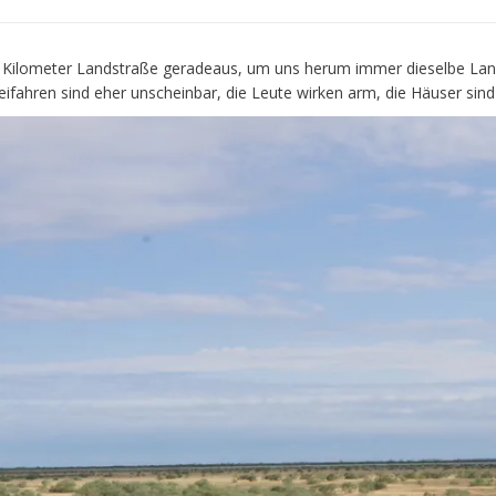
 Kilometer Landstraße geradeaus, um uns herum immer dieselbe Land
orbeifahren sind eher unscheinbar, die Leute wirken arm, die Häuser s