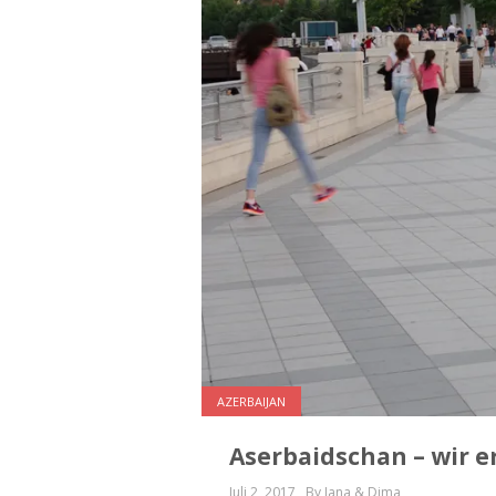
AZERBAIJAN
Aserbaidschan – wir 
Juli 2, 2017
By Jana & Dima