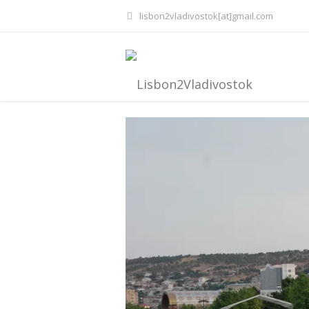
lisbon2vladivostok[at]gmail.com