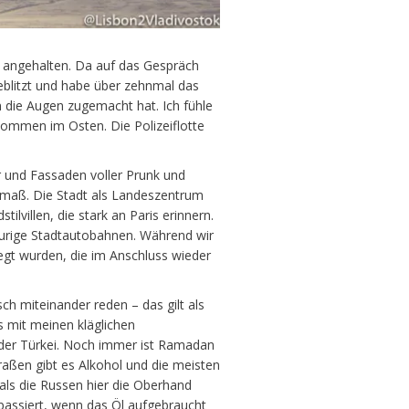
n angehalten. Da auf das Gespräch
geblitzt und habe über zehnmal das
en die Augen zugemacht hat. Ich fühle
kommen im Osten. Die Polizeiflotte
r und Fassaden voller Prunk und
rmaß. Die Stadt als Landeszentrum
ilvillen, die stark an Paris erinnern.
urige Stadtautobahnen. Während wir
rlegt wurden, die im Anschluss wieder
ch miteinander reden – das gilt als
s mit meinen kläglichen
n der Türkei. Noch immer ist Ramadan
traßen gibt es Alkohol und die meisten
 als die Russen hier die Oberhand
 passiert, wenn das Öl aufgebraucht