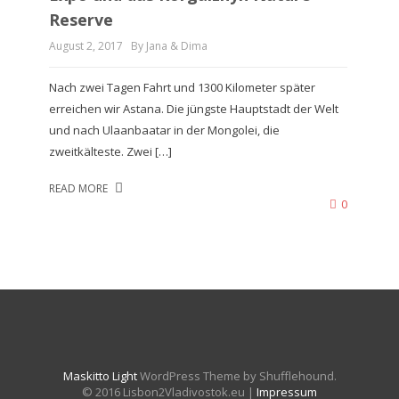
Reserve
August 2, 2017
By Jana & Dima
Nach zwei Tagen Fahrt und 1300 Kilometer später
erreichen wir Astana. Die jüngste Hauptstadt der Welt
und nach Ulaanbaatar in der Mongolei, die
zweitkälteste. Zwei […]
READ MORE
0
Maskitto Light
WordPress Theme by Shufflehound.
© 2016 Lisbon2Vladivostok.eu |
Impressum