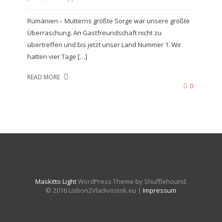
Rumänien – Mutterns größte Sorge war unsere größte
Überraschung. An Gastfreundschaft nicht zu
übertreffen und bis jetzt unser Land Nummer 1. Wir
hatten vier Tage […]
READ MORE
0
Maskitto Light
WordPress Theme by Shufflehound.
© 2016 Lisbon2Vladivostok.eu |
Impressum